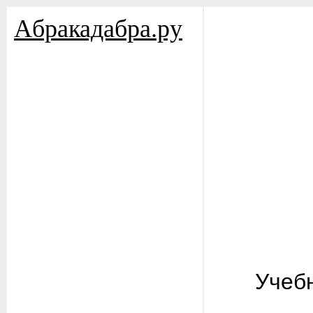
Aбракадабра.py
Учеб