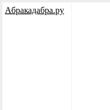
Aбракадабра.py