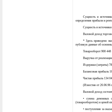
Сущность и источник
определения прибыли и рент
Сущность и источники
Валовой доход торгово
* Здесь приведено э
публикуя данные об основны
Товарооборот 900 448
Выручка от реализации
Издержки (затраты) 78
Балансовая прибыль 1
Чистая прибыль 134 0
(Известия от 26.06.96 г.
Валовой доход состоит
• сумма денежных с
(товарооборотом) и ценой их
• поступления за оказ