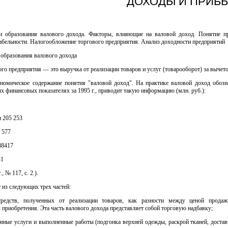
ДОХОДЫ И ПРИБ
и образования валового дохода. Факторы, влияющие на валовой доход. Понятие п
абельности. Налогообложение торгового предприятия. Анализ доходности предприятий
 образования валового дохода
го предприятия — это выручка от реализации товаров и услуг (товарооборот) за вычето
кономическое содержание понятия "валовой доход". На практике валовой доход обо
х финансовых показателях за 1995 г., приводит такую информацию (млн. руб.):
 205 253
 577
88417
41
, № 117, с. 2.).
 из следующих трех частей:
редств, полученных от реализации товаров, как разности между ценой продаж
 приобретения. Эта часть валового дохода представляет собой торговую надбавку;
анные услуги и выполненные работы (подгонка верхней одежды, раскрой тканей, достав