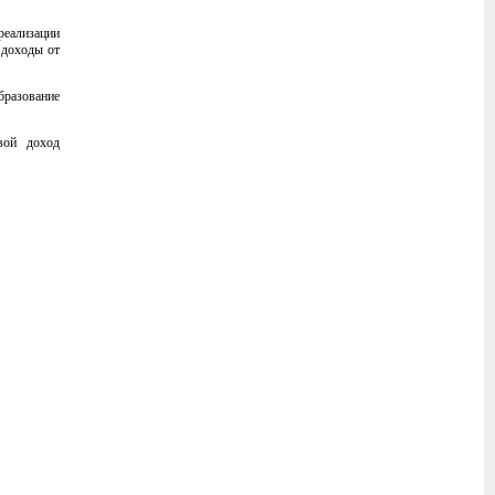
реализации
 доходы от
бразование
вой доход