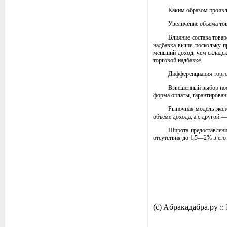
Каким образом проявл
Увеличение объема тов
Влияние состава товар
надбавка выше, поскольку п
меньший доход, чем складск
торговой надбавке.
Дифференциация торго
Взвешенный выбор пост
форма оплаты, гарантированн
Рыночная модель экон
объеме дохода, а с другой 
Широта предоставлени
отсутствия до 1,5—2% в его 
(c) Aбракадабра.py :