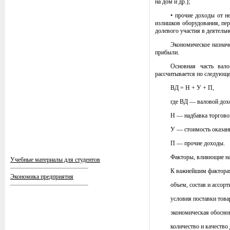
на дом и др.);
• прочие доходы от н
излишков оборудования, пер
долевого участия в деятельн
Экономическое назнач
прибыли.
Основная часть вал
рассчитывается по следующ
ВД = Н + У + П,
где ВД — валовой дох
Н — надбавка торгово
У — стоимость оказан
П — прочие доходы.
Факторы, влияющие на
Учебные материалы для студентов
К важнейшим факторам
Экономика предприятия
объем, состав и ассор
условия поставки това
экономическая обоснов
количество и качество