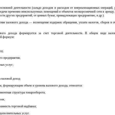
еосновной деятельности (сальдо доходов и расходов от внереализационных операций, 
едачи временно неиспользуемых помещений и объектов мелкорозничной сети в аренду,
ости других предприятий, от ценных бумаг, принадлежащих предприятию, и др.).
ение валового дохода — возмещение издержек обращения, уплата налогов, сборов и о
ового дохода формируется за счет торговой деятельности. В общем виде вало
ей формуле:
од;
го предприятия;
ных услуг;
 валовой доход
, формирующим объем и уровень валового дохода, относятся:
тиментная структура товарооборота;
ров;
анность торговой надбавки;
 дополнительных услуг.