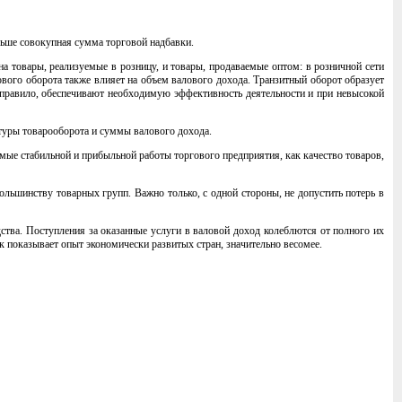
льше совокупная сумма торговой надбавки.
на товары, реализуемые в розницу, и товары, продаваемые оптом: в розничной сети
ового оборота также влияет на объем валового дохода. Транзитный оборот образует
 правило, обеспечивают необходимую эффективность деятельности и при невысокой
туры товарооборота и суммы валового дохода.
емые стабильной и прибыльной работы торгового предприятия, как качество товаров,
льшинству товарных групп. Важно только, с одной стороны, не допустить потерь в
тва. Поступления за оказанные услуги в валовой доход колеблются от полного их
к показывает опыт экономически развитых стран, значительно весомее.