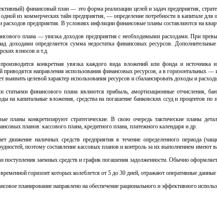
ективный) финансовый план — это форма реализации целей и задач предприятия, страт
одной из коммерческих тайн предприятия, — определение потребности в капитале для
 и расходов предприятия. В условиях инфляции финансовые планы составляются на квар
ансового плана — увязка доходов предприятия с необходимыми расходами. При прев
ад доходами определяется сумма недостатка финансовых ресурсов. Дополнительные 
рских взносов и т.д.
производится конкретная увязка каждого вида вложений или фонда и источника их
й приводятся направления использования финансовых ресурсов, а в горизонтальных — и
т выявить целевой характер использования ресурсов и сбалансировать доходы и расходы
 статьями финансового плана являются прибыль, амортизационные отчисления, бан
оды на капитальные вложения, средства на погашение банковских ссуд и процентов по 
ые планы конкретизируют стратегические. В свою очередь тактические планы детал
нсовых планов: кассового плана, кредитного плана, платежного календаря и др.
ает движение наличных средств предприятия в течение определенного периода (чащ
удностей, поэтому составление кассовых планов и контроль за их выполнением имеют 
н поступления заемных средств и график погашения задолженности. Обычно оформляетс
временной горизонт которых колеблется от 5 до 30 дней, отражают оперативные данные 
ансовое планирование направлено на обеспечение рационального и эффективного испол