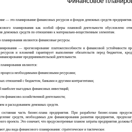
Финансовое планиро
ние — это планирование финансовых ресурсов и фондов денежных средств предприятия
сового планирования как особой сферы плановой деятельности обусловлено отно
ия денежных средств по отношению к материально-вещественным элементам.
 планирования являются финансовые ресурсы.
анирования — прогнозирование платежеспособности и финансовой устойчивости пр
ресурсов и вложений гарантирует выполнение обязательств перед бюджетом, кре
финансирование предпринимательской деятельности.
 планирования являются:
о процесса необходимыми финансовыми ресурсами;
вых отношений с бюджетом, банками и другими контрагентами;
й наиболее выгодных финансовых инвестиций;
ти финансово-хозяйственной деятельности;
ием и расходованием денежных средств.
оставная часть бизнес-плана предприятия. При разработке бизнес-плана предусм
еделение средств, необходимых для финансирования развития предприятия, предполаг
нного проекта. Это означает, что предусмотренные планом затраты предприятия должны
ают два вида финансового планирования: стратегическое и тактическое.