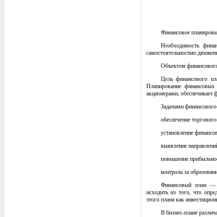
Финансовое планирова
Необходимость финан
самостоятельностью движен
Объектом финансового
Цель финансового пл
Планирование финансовых 
акционерами, обеспечивает 
Задачами финансового
обеспечение торговог
установление финансо
выявление направлени
повышение прибыльнос
контроль за образован
Финансовый план — с
исходить из того, что опр
этого плана как инвестицио
В бизнес-плане различ