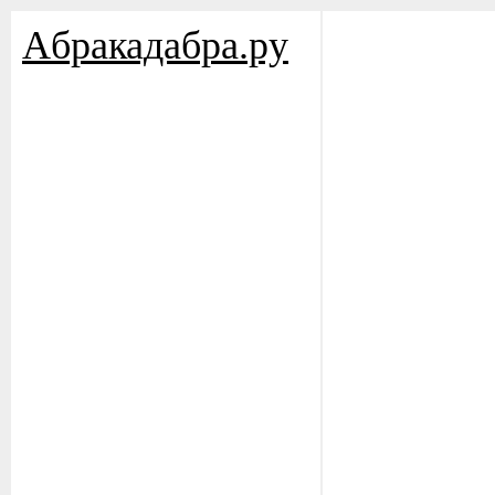
Aбракадабра.py