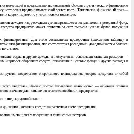
егии инвестиций и предполагаемых накоплений. Основа стратегического финансового
 осуществления предпринимательской деятельности. Тактический финансовый план —
тал и корректируются с учетом индекса инфляции.
ышении доходов над расходами сумма превышения направляется в резервный фонд;
средства предприятие может привлечь за счет выпуска ценных бумаг, получения
 финансирования. Для этого составляется проверочная (шахматная таблица), в
сточники финансирования, что соответствует расходной и доходной частям баланса.
 по статьям.
ковские ссуды и другие доходы и поступления; основными статьями расходов —
ним и прирост оборотных средств, отчисления в целевые фонды и другие расходы и
изируются посредством оперативного планирования, которое представляет собой
е всего квартала). Именно плохое управление наличностью — основная причина
важное значение для повышения платежеспособности предприятия.
я в виде кредитной ставки.
о движении и остатках средств на расчетном счете предприятия.
ьзования имеющихся у предприятия финансовых ресурсов.