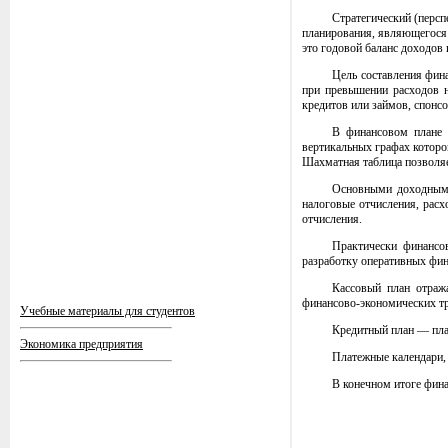
Стратегический (персп
планирования, являющегося 
это годовой баланс доходов
Цель составления фин
при превышении расходов н
кредитов или займов, спонсо
В финансовом плане 
вертикальных графах которо
Шахматная таблица позволяе
Основными доходными
налоговые отчисления, расх
отчисления.
Практически финансов
разработку оперативных фина
Кассовый план отраж
финансово-экономических тр
Учебные материалы для студентов
Кредитный план — пла
Экономика предприятия
Платежные календари, 
В конечном итоге фин