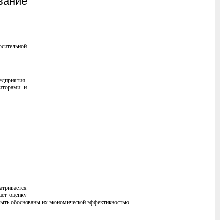
вание
.
сительной
едприятия.
диторами и
атривается
ает оценку
 быть обоснованы их экономической эффективностью.