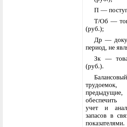
П — поступ
Т/Об — тов
(руб.);
Др — доку
период, не яв
Зк — това
(руб.).
Балансовый
трудоем
предыдущие,
обеспечить 
учет и анал
запасов в св
показателями