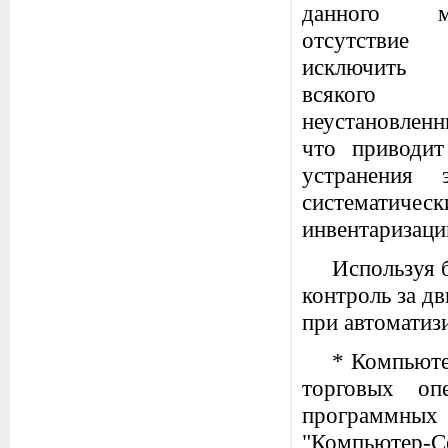
данного 
отсутствие 
исключить 
всяког
неустановле
что приводи
устранения 
систематич
инвентаризации
Используя 
контроль за д
при автоматиз
* Компьюте
торговых оп
программных
"Компьютер-Се