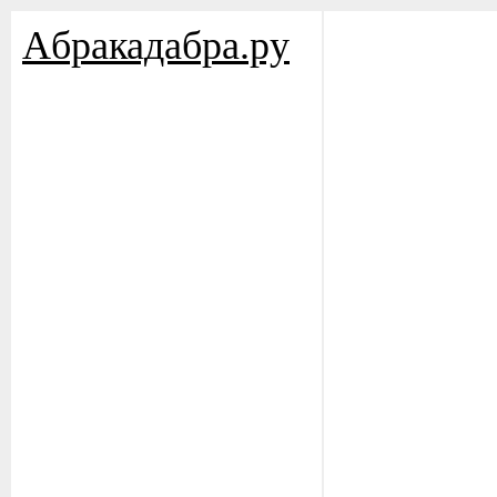
Aбракадабра.py