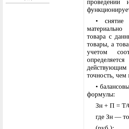
проведении 
функционируе
• снятие 
материально
товара с дан
товары, а тов
учетом соот
определяется
действующим
точность, чем
• балансов
формулы:
Зн + П = Т/
где Зн — т
(руб.);