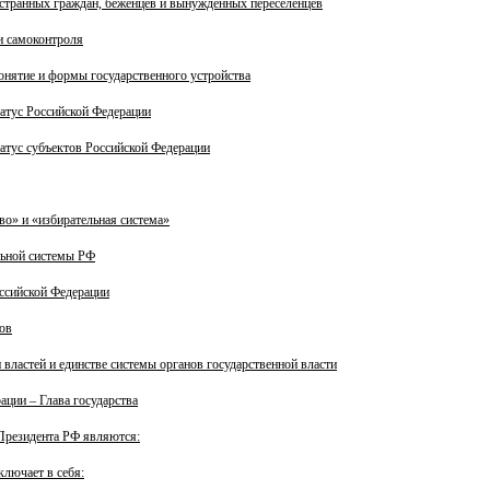
странных граждан, беженцев и вынужденных переселенцев
и самоконтроля
онятие и формы государственного устройства
атус Российской Федерации
атус субъектов Российской Федерации
во» и «избирательная система»
льной системы РФ
ссийской Федерации
ов
властей и единстве системы органов государственной власти
ации – Глава государства
резидента РФ являются:
ключает в себя: