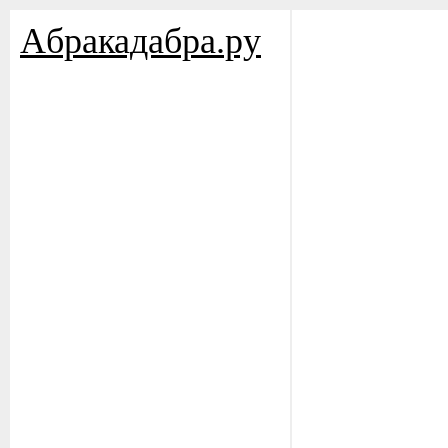
Aбракадабра.py