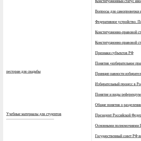
Конституционный статус ино
Вопросы для самопроверки 
Федеративное устройство. П
Конституционно-правовой ст
Конституционно-правовой ст
Признаки субъектов РФ
Понятия «избирательное пра
ресторан для свадьбы
Принцип равности избирате
Избирательный процесс в Ро
Понятие и виды референдум
Общие понятия о разделении 
Учебные материалы для студентов
Президент Российской Федер
Основными полномочиями П
Государственный совет РФ в