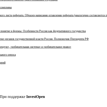
исциплины
ого листа реферата. Образец написания оглавления реферата (аналогично составляется 
: понятие и формы. Особенности России как федеративного государства
еме органов государственной власти России. Полномочия Президента РФ
ндум», «избирательная система» и «избирательное право»
льного опроса
сарий
:: При поддержке
InvestOpen