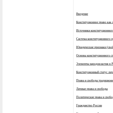
Введение
Конституционное право как 
Источники конституционного
Система конституционного п
Юридические признаки (свой
Основы конституционного с
Элементы народовластия в 
Конституционный статус лич
Права и свободы традиционн
Личные права и свободы
Политические права и свобо
Гражданство России