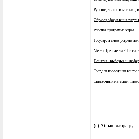
Руководство по изучению д
Образец оформления титульн
Рабочая программа курса
Государственное устройство
Место Президента РФ в сист
Понятия «выборы» и «рефере
Тест для проведения контро
Справочный материал. Глос
(c) Aбракадабра.py 