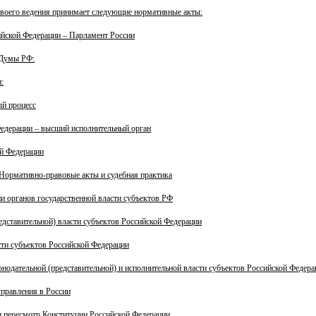
своего ведения принимает следующие нормативные акты:
ийской Федерации – Парламент России
 Думы РФ:
:
ый процесс
Федерации – высший исполнительный орган
ой Федерации
Нормативно-правовые акты и судебная практика
 органов государственной власти субъектов РФ
едставительной) власти субъектов Российской Федерации
ти субъектов Российской Федерации
онодательной (представительной) и исполнительной власти субъектов Российской Федера
правления в России
 пересмотр Конституции Российской Федерации