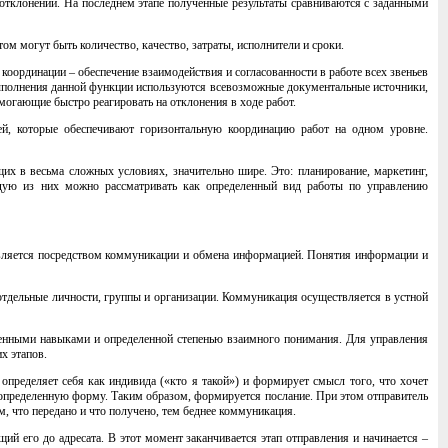
тклонений. На последнем этапе полученные результаты сравниваются с заданными
ом могут быть количество, качество, затраты, исполнители и сроки.
координации – обеспечение взаимодействия и согласованности в работе всех звеньев
 выполнения данной функции используются всевозможные документальные источники,
могающие быстро реагировать на отклонения в ходе работ.
ей, которые обеспечивают горизонтальную координацию работ на одном уровне.
х в весьма сложных условиях, значительно шире. Это: планирование, маркетинг,
аждую из них можно рассматривать как определенный вид работы по управлению
вляется посредством коммуникации и обмена информацией. Понятия информации и
отдельные личности, группы и организации. Коммуникация осуществляется в устной
ленными навыками и определенной степенью взаимного понимания. Для управления
х этапов.
 определяет себя как индивида («кто я такой») и формирует смысл того, что хочет
 определенную форму. Таким образом, формируется послание. При этом отправитель
, что передано и что получено, тем беднее коммуникация.
ий его до адресата. В этот момент заканчивается этап отправления и начинается –