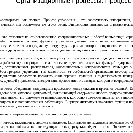
Организационные процессы. Процесс 
рассматривать как процесс. Процесс управления – это совокупность непрерывных
ганизации для достижения ею своих целей. Эти действия называются управленческ
 это относительно самостоятельные, специализированные и обособленные виды упра
тобы считаться таковой, функция управления должна иметь четко выраженное со
 осуществления и определенную структуру, в рамках которой завершается ее орган
ем подразумеваются действия, которые должны осуществляться в рамках конкретной ф
зие функций управления, в организации существуют однородные виды деятельности. В 
азработал эту концепцию, писал, что существует пять исходных функций: «управлят
ть, организовывать, распоряжаться, координировать и контролировать». Речь идет о
ом процессе управления вне зависимости от особенностей организации, поэтому и
едователи разработали несколько иной перечень функций. Придерживаемся позиц
х функций управления: планирование, организация, мотивация, контроль и координация
равления объединены связующими процессами коммуникации и принятия решений. В
дставлена круговой диаграммой, показывающей содержание любого процесса управл
 показывают, что движение от планирования к контролю возможно лишь путем выполне
процесса и с мотивированием работающих. В центре диаграммы находится функция ко
е и взаимодействие всех остальных.
тельно содержание каждой из основных функций управления.
я первой, важнейшей функцией управления. Если плановые показатели недостаточно о
ация ни работала на последующих этапах, результат будет низким. Поэтому от 
 планирования зависит качество управления. К принципам планирования относятся: 