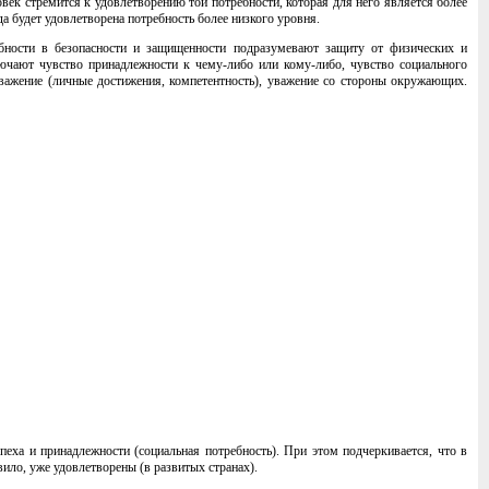
ек стремится к удовлетворению той потребности, которая для него является более
 будет удовлетворена потребность более низкого уровня.
ности в безопасности и защищенности подразумевают защиту от физических и
ючают чувство принадлежности к чему-либо или кому-либо, чувство социального
важение (личные достижения, компетентность), уважение со стороны окружающих.
еха и принадлежности (социальная потребность). При этом подчеркивается, что в
ило, уже удовлетворены (в развитых странах).