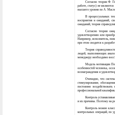
Согласно теории Ф. Г
работе, статус) не являютс
высшего уровня по А. Масло
В процессуальных тео
восприятия и ожиданий, св
ожиданий, теория справедли
Согласно теории ожи
удовлетворению или приобре
Например, исполнитель, повы
при этом сводится к разрабо
Теория справедливост
людей, выполняющих аналоги
менеджеру необходимо восст
Модель мотивации Порт
особенностей человека, осоз
вознаграждения и удовлетво
Очевидно, что систем
стимулирование, обогащени
постоянно воздействовать
профессиональной квалифика
Контроль устанавливае
и их причины. Поэтому на ри
Контроль можно класс
контрольных операций, по у