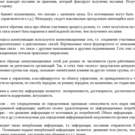
ал выводит послание на приемник, который фиксирует получение послания. Получа
 оценку.
 бывают искаженными, что связано с наличием шума. Его источниками могут быть к
 управляемости и т.д.). Менеджеру следует максимально преодолевать имеющийся шум и
ется обратная связь при обмене участников процесса ролями, т.е. ответ получателя на 
я связь может быть выражена в иной кодовой системе, чем полученное послание.
оцесса коммуникации используется коммуникационная сеть, т.е. соединение участни
горизонтальных и диагональных связей. Вертикальные связи формируются от начальн
ные связи – это связи с другими начальниками и другими подчиненными. Сеть этих св
кационным потокам правильное направление.
ся образцы коммуникационных сетей для разных по численности групп работников. 
яние на деятельность организаций. Так, в сетях типа «колесо» представлена централи
ленами группы как лидер, оказывает значительное влияние на других членов группы, от
емая в управлении, классифицируется: по объекту управления, по принадлежности к т
сти во времени, по способу передачи, по режиму передачи, по назначению, по стадии жи
ми к качеству информации являются: своевременность; достоверность; достаточность;
жность кодирования; актуальность.
ив – это упорядоченная по определенным признакам совокупность всех видов инф
хранимой информации; наиболее полное удовлетворение их информационных потреб
ии – это движение информации от источников до потребителей. Объем информации – 
исты и др.) и используемая для определения информационной загруженности органов упр
грает также невербальная информация, т.е. информация, посланная отправителем б
 Основными видами невербальной информации являются: движения тела (жесты, поза, 
манеры поведения, расстояние при общении и т.д.), время.