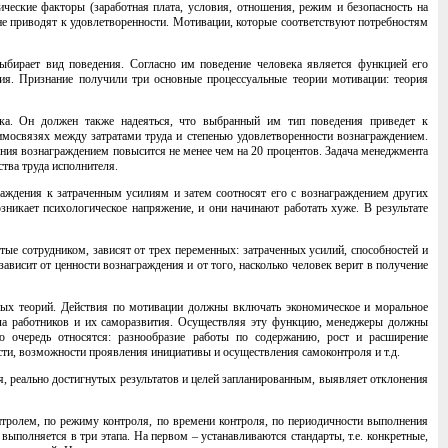
ческие факторы (заработная плата, условия, отношения, режим и безопасность на
не приводят к удовлетворенности. Мотивации, которые соответствуют потребностям
выбирает вид поведения. Согласно им поведение человека является функцией его
ия. Признание получили три основные процессуальные теории мотивации: теория
ека. Он должен также надеяться, что выбранный им тип поведения приведет к
имосвязях между затратами труда и степенью удовлетворенности вознаграждением.
рения вознаграждением повысится не менее чем на 20 процентов. Задача менеджмента
тва труда исполнителя.
аждения к затраченным усилиям и затем соотносят его с вознаграждением других
зникает психологическое напряжение, и они начинают работать хуже. В результате
тые сотрудником, зависят от трех переменных: затраченных усилий, способностей и
зависит от ценности вознаграждения и от того, насколько человек верит в получение
ных теорий. Действия по мотивации должны включать экономическое и моральное
ала работников и их саморазвития. Осуществляя эту функцию, менеджеры должны
ю очередь относятся: разнообразие работы по содержанию, рост и расширение
ти, возможности проявления инициативы и осуществления самоконтроля и т.д.
, реально достигнутых результатов и целей запланированным, выявляет отклонения
нтролем, по режиму контроля, по времени контроля, по периодичности выполнения
ыполняется в три этапа. На первом – устанавливаются стандарты, т.е. конкретные,