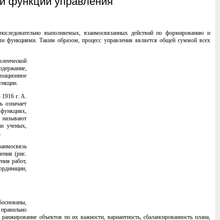
и функции управления
, последовательно выполняемых, взаимосвязанных действий по формированию и
ими функциями. Таким образом, процесс управления является общей суммой всех
вленческой
держание,
изационное
ункции.
1916 г. А.
ь означает
 функциях,
х называют
ии ученых,
.
заимосвязь
ения (рис.
ния работ,
ординации,
боснованы,
правильно
ранжирование объектов по их важности, вариантность, сбалансированность плана,