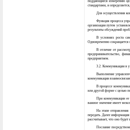
поддающиеся измерению цел
стандартами, и определяется
Для осуществления кон
Функция процесса упра
организации путем установл
результаты обсуждений пробл
В условиях роста са
Одновременно сокращается н
В отличие от рассмот
предпринимательство, фина
предприятием.
3.2. Коммуникации в 
Выполнение управленч
коммуникации взаимосвязаны,
В процессе коммуника
или другой форме с целью п
При коммуникации ее 
важное значение имеет межли
На этапе отправления 
передать. Далее информация
рассчитывает, что оно будет
Послание посредством 