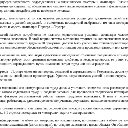
ерцберга потребности подразделяются на гигиенические факторы и мотивации. Гигиени
я мотивирующими, т.к. обеспечивают человеку лишь нормальные условия и фактически 
у, активно воздействуют на поведение человека.
риях. анализируется то, как человек распределяет усилия для достижения целей и 
язанных с данной ситуацией, и возможных последствий выбранного им типа поведен
вости и модель мотивации Портера – Лоулера.
даний наличие потребности не является единственным условием мотивации челов
тению желаемого. В этой теории система мотивации строится на количественных вза
сив интенсивность труда на 20 процентов, должен быть уверен, что степень удовлетво
тке количественно обоснованной системы мотивации роста производительности или качес
и основана на том, что люди субъективно определяют отношение полученного вознагр
чную работу. Если сравнение показывает дисбаланс и несправедливость, то у них во
ановить справедливость путем изменения затрат труда или вознаграждения.
ера – Лоулера основана на теориях ожиданий и справедливости. Результаты, достигну
нания им своей роли в процессе труда. Уровень затрачиваемых усилий, в свою очередь, 
рение им.
а мотивации или стимулирования труда должна учитывать элементы всех рассмотрен
е самого содержания труда и создание условий для проявления творческого потенци
 на факторы результативной работы членов трудового коллектива. К ним в перву
ции работающих, удовлетворение от полученных результатов, повышение ответственнос
т степень соответствия принятых решений фактическому состоянию системы управления
с. 3.1 стрелка, исходящая от «контроля», идет к «планированию».
ифицировать: по объектам контроля, по исполнителям, по степени охвата объектов ко
ровню механизации (автоматизации), по стадиям жизненного цикла объекта. Он обычно в