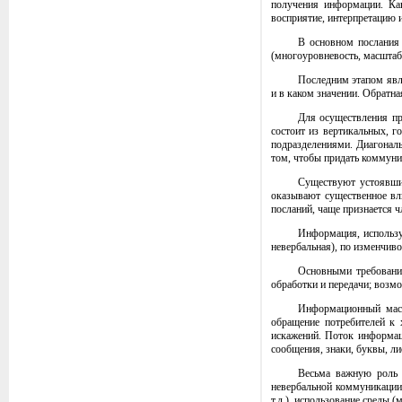
получения информации. Кан
восприятие, интерпретацию и
В основном послания
(многоуровневость, масштаб
Последним этапом явля
и в каком значении. Обратна
Для осуществления пр
состоит из вертикальных, 
подразделениями. Диагональ
том, чтобы придать коммуни
Существуют устоявшие
оказывают существенное вли
посланий, чаще признается ч
Информация, использу
невербальная), по изменчиво
Основными требования
обработки и передачи; возмо
Информационный масс
обращение потребителей к 
искажений. Поток информац
сообщения, знаки, буквы, л
Весьма важную роль и
невербальной коммуникации.
т.д.), использование среды (