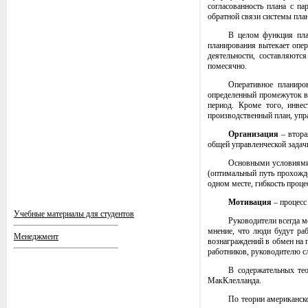
согласованность плана с па
обратной связи системы пла
В целом функция план
планирования вытекает опер
деятельности, составляютс
помесячно.
Оперативное планиро
определенный промежуток вр
период. Кроме того, инве
производственный план, упр
Организация
– втора
общей управленческой задач
Основными условиями 
(оптимальный путь прохожде
одном месте, гибкость проц
Мотивация
– процесс
Учебные материалы для студентов
Руководители всегда м
мнение, что люди будут ра
Менеджмент
вознаграждений в обмен на 
работников, руководителю с
В содержательных те
МакКлелланда.
По теории американско