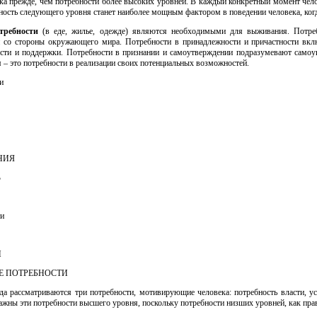
ка прежде, чем потребности более высоких уровней. В каждый конкретный момент челов
ность следующего уровня станет наиболее мощным фактором в поведении человека, когда
требности
(в еде, жилье, одежде) являются необходимыми для выживания. Потреб
й со стороны окружающего мира. Потребности в принадлежности и причастности вкл
ости и поддержки. Потребности в признании и самоутверждении подразумевают самоу
– это потребности в реализации своих потенциальных возможностей.
и
НИЯ
Ь
ти
И
Е ПОТРЕБНОСТИ
а рассматриваются три потребности, мотивирующие человека: потребность власти, усп
ажны эти потребности высшего уровня, поскольку потребности низших уровней, как прав