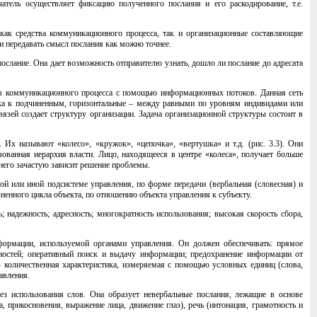
тель осуществляет фиксацию полученного послания и его раскодирование, т.е.
ак средства коммуникационного процесса, так и организационные составляющие
 передавать смысл послания как можно точнее.
послание. Она дает возможность отправителю узнать, дошло ли послание до адресата
ков коммуникационного процесса с помощью информационных потоков. Данная сеть
ика к подчиненным, горизонтальные – между равными по уровням индивидами или
язей создает структуру организации. Задача организационной структуры состоит в
Их называют «колесо», «кружок», «цепочка», «вертушка» и т.д. (рис. 3.3). Они
зованная иерархия власти. Лицо, находящееся в центре «колеса», получает больше
 него зачастую зависит решение проблемы.
ой или иной подсистеме управления, по форме передачи (вербальная (словесная) и
зненного цикла объекта, по отношению объекта управления к субъекту.
 надежность; адресность; многократность использования; высокая скорость сбора,
ормации, используемой органами управления. Он должен обеспечивать: прямое
ностей; оперативный поиск и выдачу информации; предохранение информации от
количественная характеристика, измеряемая с помощью условных единиц (слова,
авления.
ез использования слов. Она образует невербальные послания, лежащие в основе
прикосновения, выражение лица, движение глаз), речь (интонация, грамотность и