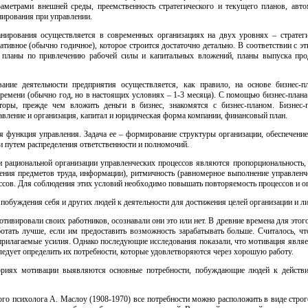
раметрами внешней среды, преемственность стратегического и текущего планов, авто
нирования при управлении.
ирования осуществляется в современных организациях на двух уровнях – стратегич
ативное (обычно годичное), которое строится достаточно детально. В соответствии с 
я планы по привлечению рабочей силы и капитальных вложений, планы выпуска про
вание деятельности предприятия осуществляется, как правило, на основе бизнес-п
емени (обычно год, но в настоящих условиях – 1-3 месяца). С помощью бизнес-плана
сторы, прежде чем вложить деньги в бизнес, знакомятся с бизнес-планом. Бизнес
авление и организация, капитал и юридическая форма компании, финансовый план.
я функция управления. Задача ее – формирование структуры организации, обеспечение
и путем распределения ответственности и полномочий.
рациональной организации управленческих процессов являются пропорциональность, н
ния предметов труда, информации), ритмичность (равномерное выполнение управленче
ессов. Для соблюдения этих условий необходимо повышать повторяемость процессов и оп
 побуждения себя и других людей к деятельности для достижения целей организации и л
отивировали своих работников, осознавали они это или нет. В древние времена для это
ботать лучше, если им предоставить возможность зарабатывать больше. Считалось, 
прилагаемые усилия. Однако последующие исследования показали, что мотивация являе
ледует определить их потребности, которые удовлетворяются через хорошую работу.
ориях мотивации выявляются основные потребности, побуждающие людей к действи
го психолога А. Маслоу (1908-1970) все потребности можно расположить в виде строго