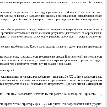
матизация планирования, экономическая обоснованность показателей, обеспечение
еском и оперативном. Первое будет рассмотрено в 4 главе. Из стратегического
этим планом по каждому направлению деятельности организации определяется объем
дукции. Годовой план детализирует планы производства и сбыта поквартально и
лана. Им определяется курс, которого намерена придерживаться организация в
 предприниматель может также оценивать результаты деятельности за определенный
-планы в основном имеют следующие разделы: продукция и услуги, маркетинг,
 ее всем необходимым. Кроме того, деление на части и делегирование выполнения
епрерывность, параллельность (совмещение операций во времени), прямоточность
ских процессов во времени), а также концентрация однородных предметов труда в
ераций, что достигается путем их унификации и типизации.
ичных целей.
го служили хлыст и угрозы, для избранных – награды. До XX в. было распространено
что мотивация в основном заключается в предложении соответствующих денежных
тся результатом сложной совокупности потребностей. Для того чтобы мотивировать
ю. При этом наибольшее значение имели работы А. Маслоу, Ф. Герцберга и Д.
й иерархической структуры (рис. 3.2). Он считал, что потребности нижних уровней