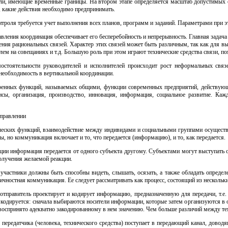
и, имеющие временные границы. На втором этапе определяется масштаб допустимых о
, какие действия необходимо предпринимать.
троля требуется учет выполнения всех планов, программ и заданий. Параметрами при эт
вления координация обеспечивает его бесперебойность и непрерывность. Главная задача 
ения рациональных связей. Характер этих связей может быть различным, так как для
ем на совещаниях и т.д. Большую роль при этом играют технические средства связи, по
мостоятельности руководителей и исполнителей происходит рост неформальных связ
еобходимость в вертикальной координации.
ренных функций, называемых общими, функции современных предприятий, действующи
нсы, организация, производство, инновация, информация, социальное развитие. К
управлении
еских функций, взаимодействие между индивидами и социальными группами осущест
 но коммуникация включает и то, что передается (информацию), и то, как передается.
ции информация передается от одного субъекта другому. Субъектами могут выступать 
олучения желаемой реакции.
участники должны быть способны видеть, слышать, осязать, а также обладать опреде
чностная коммуникация. Ее следует рассматривать как процесс, состоящий из нескольки
отправитель проектирует и кодирует информацию, предназначенную для передачи, т.е.
 кодируется: сначала выбираются носители информации, которые затем организуются в
 воспринято адекватно закодированному в нем значению. Чем больше различий между тем
передатчика (человека, технического средства) поступает в передающий канал, доводящ