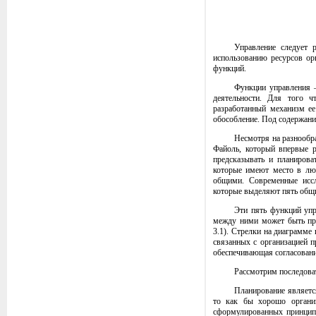
Управление следует 
использованию ресурсов ор
функций.
Функции управления –
деятельности. Для того ч
разработанный механизм ее
обособление. Под содержани
Несмотря на разнообра
Файоль, который впервые р
предсказывать и планирова
которые имеют место в люб
общими. Современные иссл
которые выделяют пять общи
Эти пять функций уп
между ними может быть пре
3.1). Стрелки на диаграмме
связанных с организацией 
обеспечивающая согласовани
Рассмотрим последова
Планирование являетс
то как бы хорошо организ
сформулированных принципов