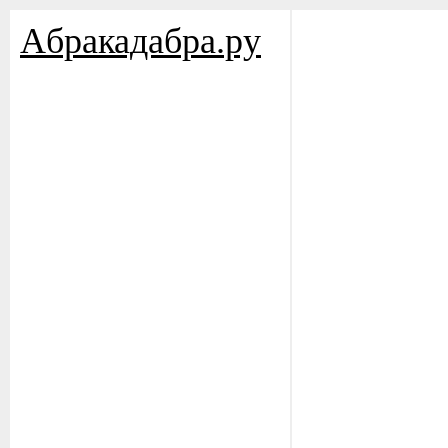
Aбракадабра.py