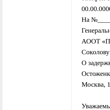
00.00.000
На №____
Генераль
АООТ «П
Соколову
О задерж
Остоженка
Москва, 
Уважаемы