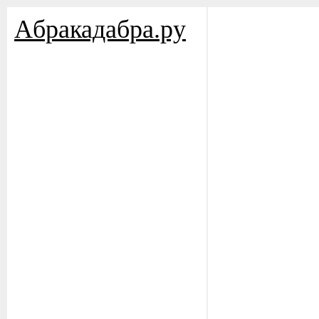
Aбракадабра.py