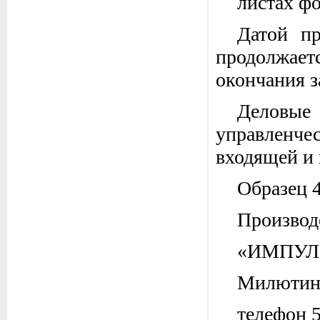
листах ф
Датой пр
продолжаетс
окончания з
Деловы
управленч
входящей и 
Образец 
Производ
«ИМПУЛ
Милютинс
телефон 