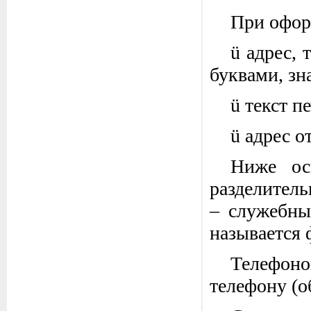
При офор
ü адрес,
буквами, зн
ü текст п
ü адрес о
Ниже ос
разделитель
– служебны
называется 
Телефоно
телефону (о