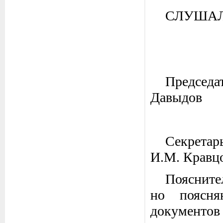
СЛУШАЛИ: 
Пре
Давыдов
Се
И.М. Кравц
Поясните
но поясня
документов (