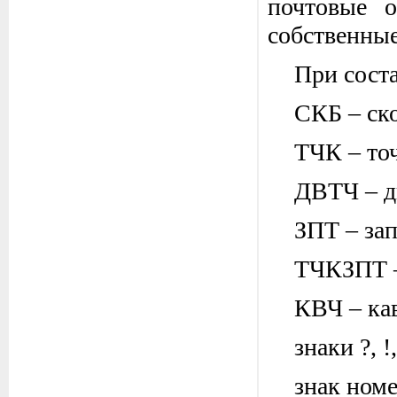
почтовые о
собственные
При сост
СКБ – ск
ТЧК – то
ДВТЧ – д
ЗПТ – зап
ТЧКЗПТ –
КВЧ – ка
знаки ?, 
знак ном