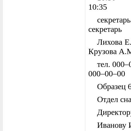
10:35
с
секретарь
Л
Крузова А.
те
000–00–00
Образец 
Отдел сн
Директо
Иванову 