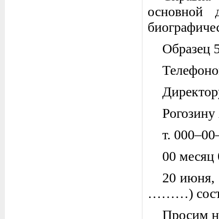
основной 
биографичес
Образец 
Телефоно
Директо
Рогозину
т. 000–00
00 месяц
20 июня,
………) состо
Просим н