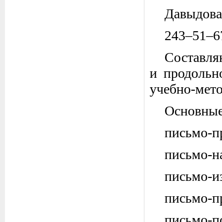
Давыдова
243–51–6
Составл
и продольн
учебно-мето
Основные
письмо-п
письмо-н
письмо-и
письмо-п
письмо-п