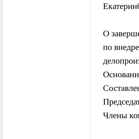
Екатерин
0
О заверш
по внедр
делопрои
Основани
Составлен
Председ
Члены ко
2. И