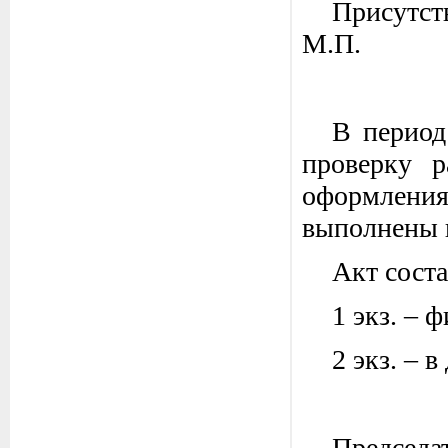
Присутст
М.П.
2. Нач
В период
проверку 
оформления
выполнены 
Акт соста
1 экз. – 
2 экз. – в
Пре