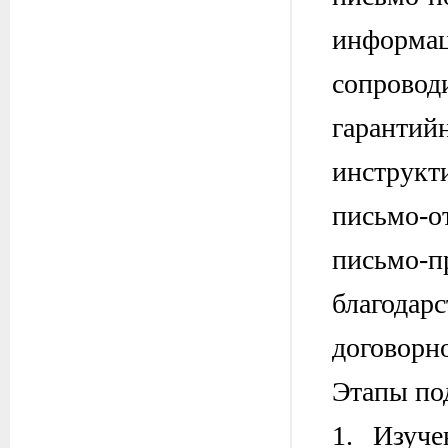
информац
сопровод
гарантий
инструкт
письмо-от
письмо-п
благодарс
договорно
Этапы по
1. Изуче