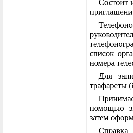
Состоит и
приглашение
Телефоно
руководи
телефоногра
список орг
номера теле
Для запи
трафареты (
Принимае
помощью зв
затем оформ
Справка