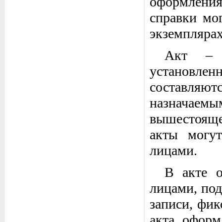
оформления
справки мо
экземплярах
Акт – с
установле
составляю
назначаемы
вышестояще
акты могу
лицами.
В акте о
лицами, по
записи, фи
акта оформ