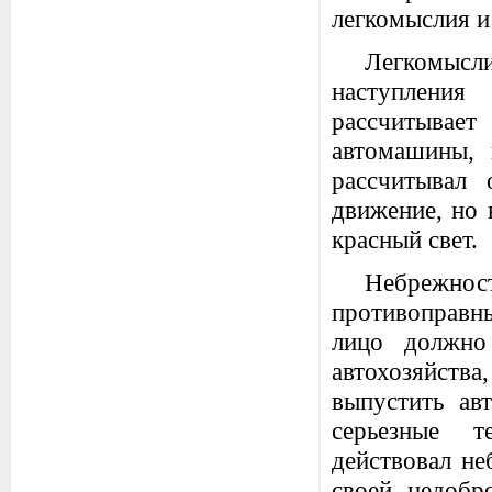
легкомыслия и
Легкомысли
наступления 
рассчитывае
автомашины, 
рассчитывал
движение, но 
красный свет.
Небрежно
противоправны
лицо должно
автохозяйства
выпустить ав
серьезные т
действовал не
своей недобр