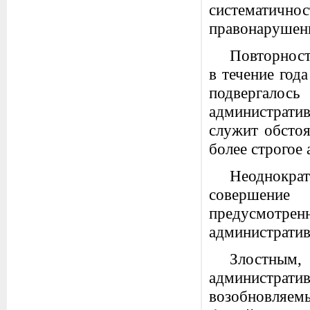
систематично
правонарушен
Повторнос
в течение год
подвергалось
административ
служит обстоя
более строгое
Неоднократ
совершение
предусмот
администрати
Злостны
администрати
возобновляе