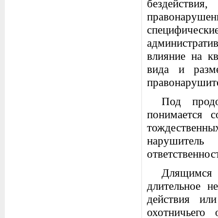
бездействи
правонарушен
специфическ
администрат
влияние на к
вида и разме
правонарушит
Под продо
понимается 
тождественных
нарушитель
ответственнос
Длящимся
длительное н
действия ил
охотничьего 