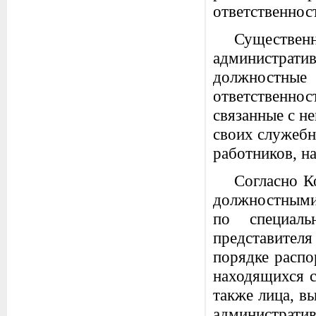
ответственнос
Существе
администра
должностн
ответственност
связанные с н
своих служебн
работников, 
Согласно К
должностными
по специал
представителя
порядке расп
находящихся с
также лица, в
администрати