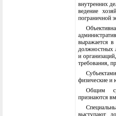
внутренних де
ведение хозя
пограничной з
Объектив
администра
выражается в 
должностных л
и организаций
требования, п
Субъектам
физические и 
Общим су
признаются вм
Специальн
выступают до