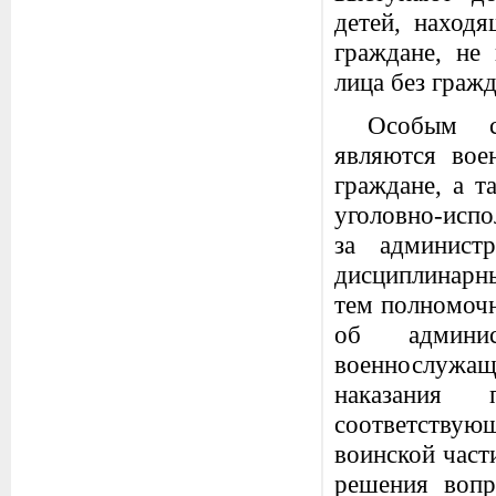
детей, наход
граждане, не
лица без гражд
Особым су
являются вое
граждане, а т
уголовно-испо
за админист
дисциплинарны
тем полномочн
об админис
военнослужащ
наказания 
соответству
воинской част
решения вопр