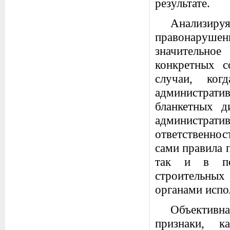
результате.
Анализируя
правонаруш
значительно
конкретных с
случаи, ког
администрати
бланкетных д
администра
ответственнос
сами правила 
так и в по
строительны
органами испо
Объективна
признаки, ка