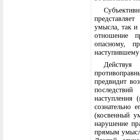
Субъектив
представляе
умысла, так и
отношение п
опасному, п
наступившему 
Действу
противоправн
предвидит во
последствий
наступления 
сознательно е
(косвенный у
нарушение пра
прямым умысл