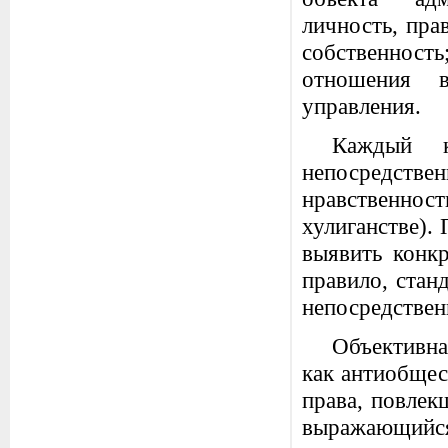
личность, пра
собственнос
отношения в
управления.
Каждый к
непосредств
нравственнос
хулиганстве).
выявить конкр
правило, стан
непосредствен
Объективна
как антиобщес
права, повлек
выражающийс