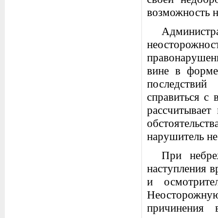
возможность н
Админист
неосторожно
правонарушен
вине в форме
последствий
справиться с
рассчитывает
обстоятельств
нарушитель не
При небре
наступления в
и осмотрите
Неосторожну
причинения 