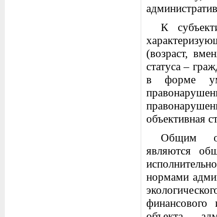
административ
К субъект
характеризую
(возраст, вме
статуса – гра
в форме ум
правонарушен
правонаруше
объективная ст
Общим об
являются об
исполнительн
нормами админ
экологическ
финансового 
объекта адм