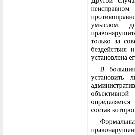
Другой случа
неисправн
противоправн
умыслом, до
правонарушит
только за со
бездействия 
установлена ег
В большин
установить 
администрат
объективно
определяется
состав которо
Формальны
правонарушен