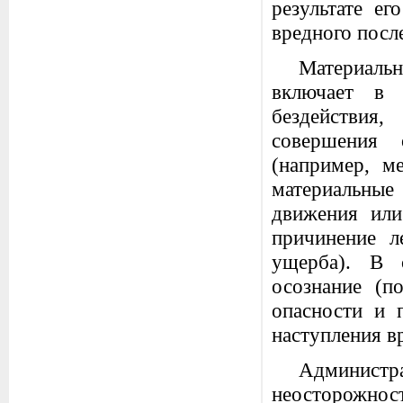
результате ег
вредного посл
Материаль
включает в 
бездействия
совершения 
(например, м
материальные
движения или
причинение л
ущерба). В 
осознание (п
опасности и 
наступления в
Администр
неосторожност