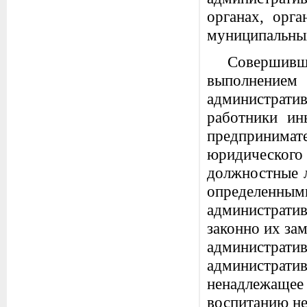
органах, орга
муниципальных
Совершивш
выполнени
административ
работники ин
предприним
юридического 
должностные л
определен
администрати
законно их за
администр
администрат
ненадлежаще
воспитанию н