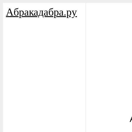
Aбракадабра.py