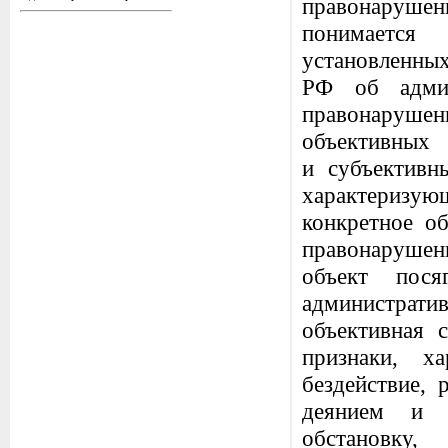
правонарушен
понимаетс
установленн
РФ об админ
правонарушен
объективных
и субъективн
характеризую
конкретное о
правонарушен
объект пося
администра
объективная 
признаки, х
бездействие, 
деянием и н
обстановку,