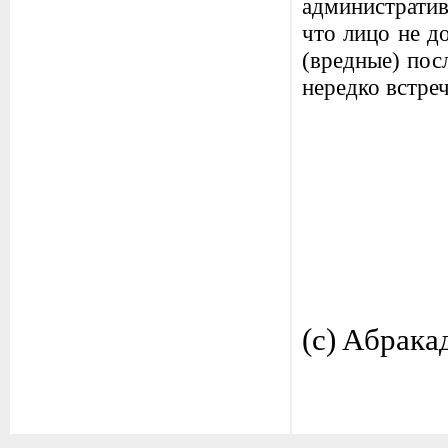
административ
что лицо не д
(вредные) пос
нередко встре
(c) Aбрака