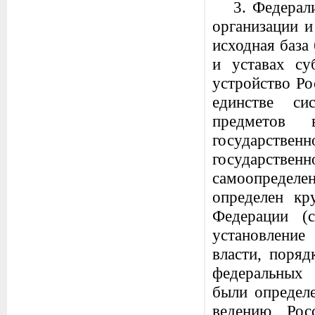
3. Федерал
организации и
исходная база
и уставах су
устройство Ро
единстве си
предметов
государстве
государстве
самоопредел
определен кр
Федерации (
установление
власти, поряд
федеральных 
были определ
ведению Рос