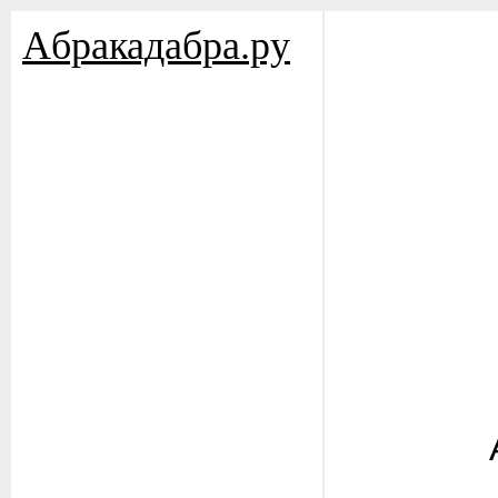
Aбракадабра.py