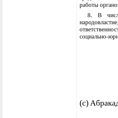
работы органо
8. В числ
народовластие
ответственн
социально-юри
(c) Aбрака