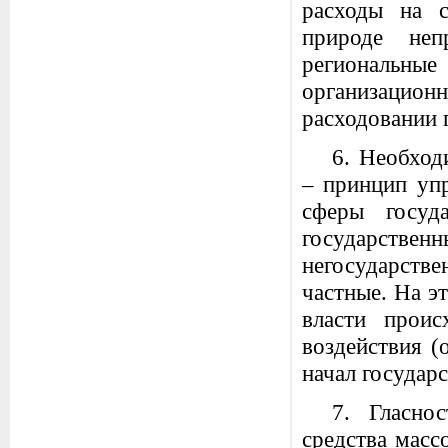
расходы на с
природе неп
региональные
организацио
расходовании 
6. Необход
– принцип уп
сферы госуд
государстве
негосударстве
частные. На э
власти прои
воздействия (
начал государс
7. Гласно
средства масс