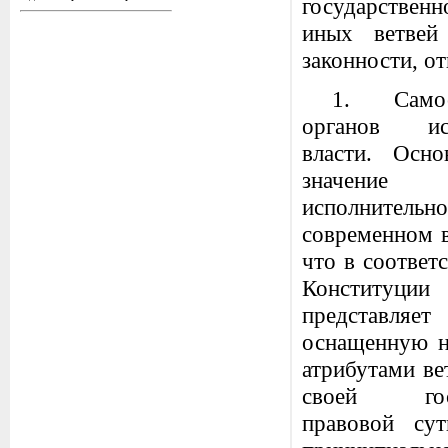
государственн
иных ветвей 
законности, от
1. Самост
органов исп
власти. Осно
значен
исполнительно
современном в
что в соответс
Конституц
представл
оснащенную 
атрибутами ве
своей госу
правовой сут